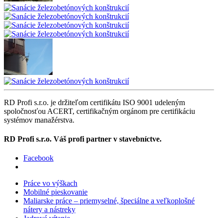
RD Profi s.r.o. je držiteľom certifikátu ISO 9001 udeleným
spoločnosťou ACERT, certifikačným orgánom pre certifikáciu
systémov manažérstva.
RD Profi s.r.o. Váš profi partner v stavebníctve.
Facebook
Práce vo výškach
Mobilné pieskovanie
Maliarske práce – priemyselné, špeciálne a veľkoplošné
nátery a nástreky