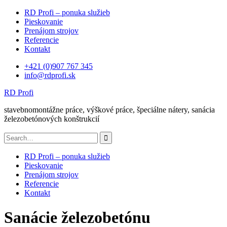
Skip
RD Profi – ponuka služieb
to
Pieskovanie
content
Prenájom strojov
Referencie
Kontakt
+421 (0)907 767 345
info@rdprofi.sk
RD Profi
stavebnomontážne práce, výškové práce, špeciálne nátery, sanácia
železobetónových konštrukcií
Search
for:
RD Profi – ponuka služieb
Pieskovanie
Prenájom strojov
Referencie
Kontakt
Sanácie železobetónu