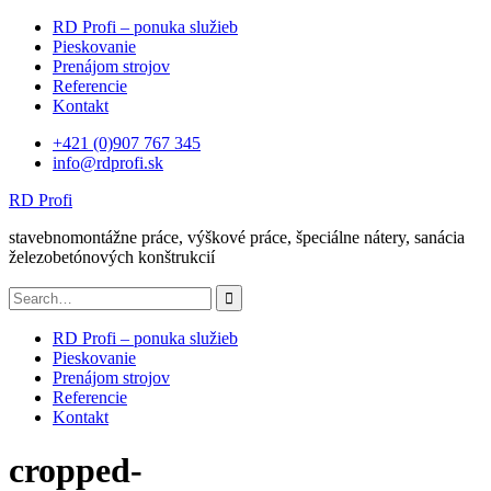
Skip
RD Profi – ponuka služieb
to
Pieskovanie
content
Prenájom strojov
Referencie
Kontakt
+421 (0)907 767 345
info@rdprofi.sk
RD Profi
stavebnomontážne práce, výškové práce, špeciálne nátery, sanácia
železobetónových konštrukcií
Search
for:
RD Profi – ponuka služieb
Pieskovanie
Prenájom strojov
Referencie
Kontakt
cropped-