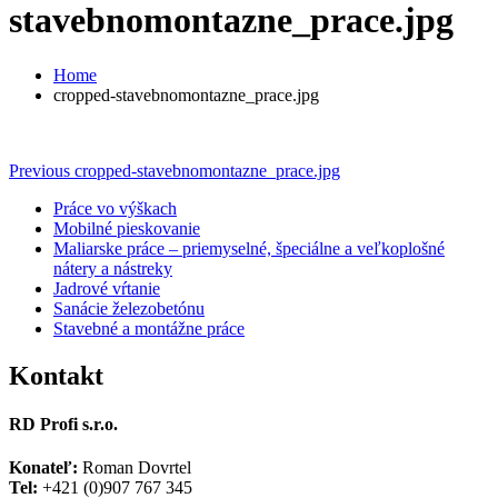
stavebnomontazne_prace.jpg
Home
cropped-stavebnomontazne_prace.jpg
Navigácia
Previous
Previous
cropped-stavebnomontazne_prace.jpg
post:
v
Práce vo výškach
Mobilné pieskovanie
článku
Maliarske práce – priemyselné, špeciálne a veľkoplošné
nátery a nástreky
Jadrové vŕtanie
Sanácie železobetónu
Stavebné a montážne práce
Kontakt
RD Profi s.r.o.
Konateľ:
Roman Dovrtel
Tel:
+421 (0)907 767 345